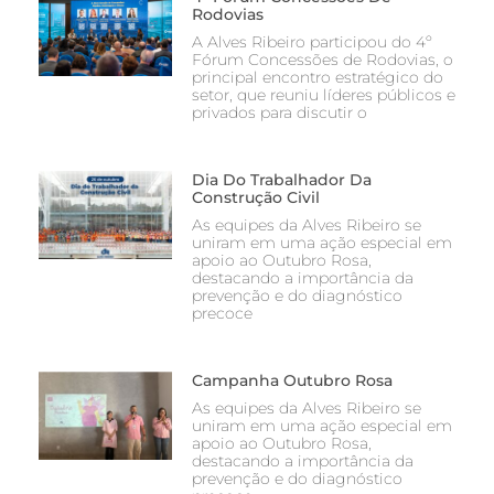
Rodovias
A Alves Ribeiro participou do 4º
Fórum Concessões de Rodovias, o
principal encontro estratégico do
setor, que reuniu líderes públicos e
privados para discutir o
Dia Do Trabalhador Da
Construção Civil
As equipes da Alves Ribeiro se
uniram em uma ação especial em
apoio ao Outubro Rosa,
destacando a importância da
prevenção e do diagnóstico
precoce
Campanha Outubro Rosa
As equipes da Alves Ribeiro se
uniram em uma ação especial em
apoio ao Outubro Rosa,
destacando a importância da
prevenção e do diagnóstico