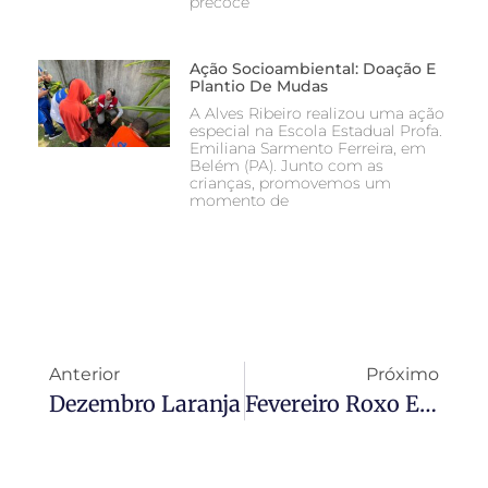
precoce
Ação Socioambiental: Doação E
Plantio De Mudas
A Alves Ribeiro realizou uma ação
especial na Escola Estadual Profa.
Emiliana Sarmento Ferreira, em
Belém (PA). Junto com as
crianças, promovemos um
momento de
Anterior
Próximo
Dezembro Laranja
Fevereiro Roxo E Laranja