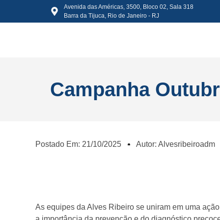
Avenida das Américas, 3500, Bloco 02, Sala 318
Barra da Tijuca, Rio de Janeiro - RJ
Campanha Outubr
Postado Em:
21/10/2025
Autor:
Alvesribeiroadm
As equipes da Alves Ribeiro se uniram em uma ação
a importância da prevenção e do diagnóstico preco