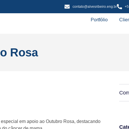
contato@alvesribeiro.eng.br
+5
Portfólio
Clie
o Rosa
Comp
 especial em apoio ao Outubro Rosa, destacando
Cat
ce do câncer de mama.