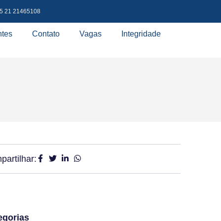
5 21 21465108
ntes
Contato
Vagas
Integridade
artilhar:
egorias