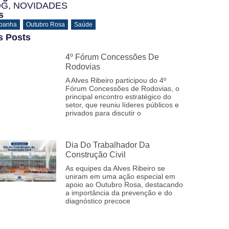
OG
,
NOVIDADES
s
panha
,
Outubro Rosa
,
Saúde
s Posts
4º Fórum Concessões De
Rodovias
A Alves Ribeiro participou do 4º
Fórum Concessões de Rodovias, o
principal encontro estratégico do
setor, que reuniu líderes públicos e
privados para discutir o
Dia Do Trabalhador Da
Construção Civil
As equipes da Alves Ribeiro se
uniram em uma ação especial em
apoio ao Outubro Rosa, destacando
a importância da prevenção e do
diagnóstico precoce