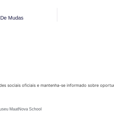
o De Mudas
des sociais oficiais e mantenha-se informado sobre oport
useu Maat
Nova School