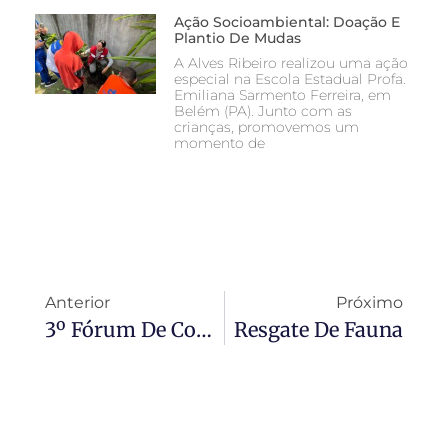
Ação Socioambiental: Doação E
Plantio De Mudas
A Alves Ribeiro realizou uma ação
especial na Escola Estadual Profa.
Emiliana Sarmento Ferreira, em
Belém (PA). Junto com as
crianças, promovemos um
momento de
Anterior
Próximo
3º Fórum De Concessões De Rodovias
Resgate De Fauna