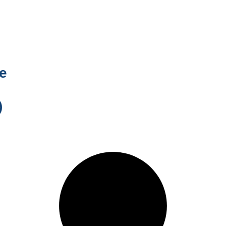
de
s
)