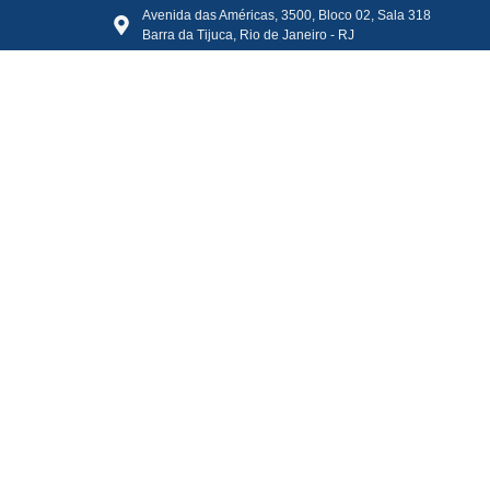
Avenida das Américas, 3500, Bloco 02, Sala 318
Barra da Tijuca, Rio de Janeiro - RJ