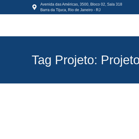
Avenida das Américas, 3500, Bloco 02, Sala 318
Barra da Tijuca, Rio de Janeiro - RJ
Tag Projeto: Projet