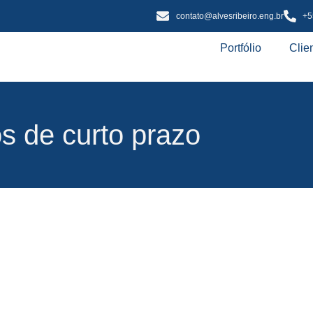
contato@alvesribeiro.eng.br
+5
Portfólio
Clie
os de curto prazo