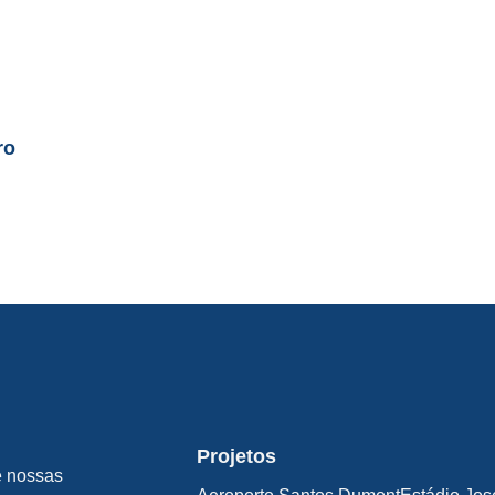
ro
Projetos
e nossas