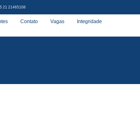
5 21 21465108
ntes
Contato
Vagas
Integridade